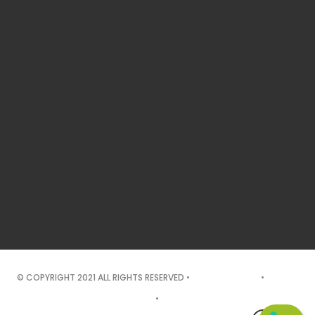
© COPYRIGHT 2021 ALL RIGHTS RESERVED •
PRIVACY POLICY
•
COOKIE
POLICY
•
TEKNET