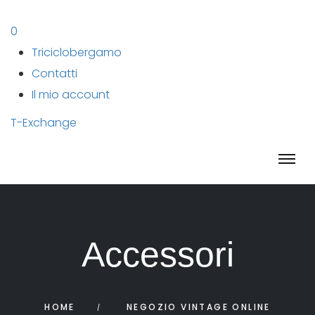
0
Triciclobergamo
Contatti
Il mio account
T-Exchange
Accessori
HOME
NEGOZIO VINTAGE ONLINE