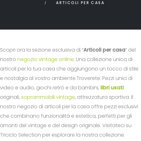
ARTICOLI PER CASA
Scopri ora la sezione esclusiva di “
Articoli per casa
” del
nostro
negozio vintage online
; Una collezione unica di
articoli per la tua casa che aggiungono un tocco di stile
e nostalgia al vostro ambiente.Troverete: Pezzi unici di
video e audio, giochi retrò e da bambini,
libri usati
originali,
soprammobili vintage
, attrezzatura sportiva. Il
nostro negozio di articoli per la casa offre pezzi esclusivi
che combinano funzionalità e estetica, perfetti per gli
amanti del vintage e del design originale. Visitateci su
Triciclo Selection per esplorare la nostra collezione.