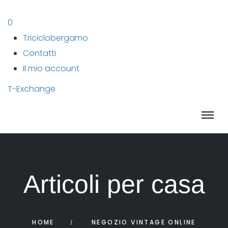
0
Triciclobergamo
Contatti
Il mio account
T-Exchange
Articoli per casa
HOME
NEGOZIO VINTAGE ONLINE