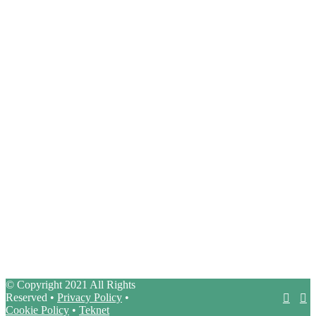
ADERIAMO A:
© Copyright 2021 All Rights
Reserved •
Privacy Policy
•
Cookie Policy
•
Teknet