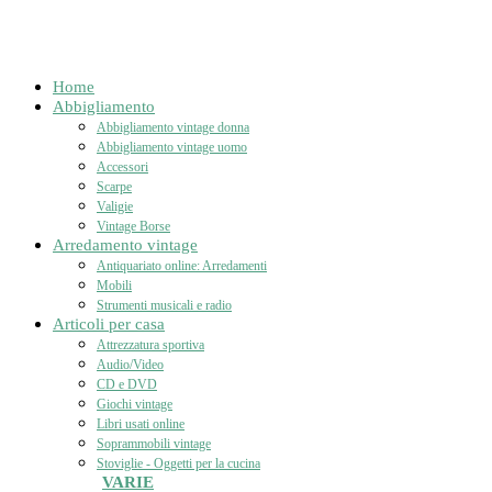
Home
Abbigliamento
Abbigliamento vintage donna
Abbigliamento vintage uomo
Accessori
Scarpe
Valigie
Vintage Borse
Arredamento vintage
Antiquariato online: Arredamenti
Mobili
Strumenti musicali e radio
Articoli per casa
Attrezzatura sportiva
Audio/Video
CD e DVD
Giochi vintage
Libri usati online
Soprammobili vintage
Stoviglie - Oggetti per la cucina
VARIE