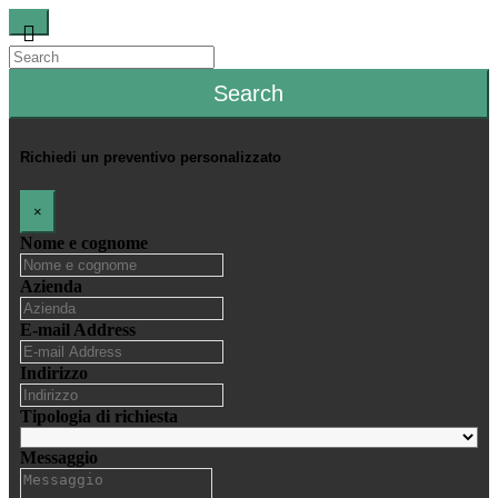
Search
Richiedi un preventivo personalizzato
×
Nome e cognome
Azienda
E-mail Address
Indirizzo
Tipologia di richiesta
Messaggio