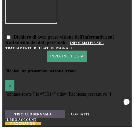
Dichiaro di aver preso visione dell'informativa sul
trattamento dei dati personali –
INFORMATIVA SUL
TRATTAMENTO DEI DATI PERSONALI
Richiedi un preventivo personalizzato
×
[contact-form-7 id="3514" title="Richiesta preventivo"]
0
TRICICLOBERGAMO
CONTATTI
IL MIO ACCOUNT
T-EXCHANGE