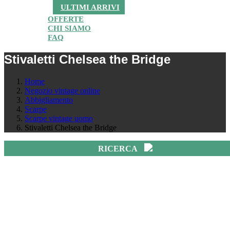
ULTIMI ARRIVI
OFFERTE
CHI SIAMO
FAQ
Stivaletti Chelsea the Bridge
Home
Negozio vintage online
Abbigliamento
Scarpe
Scarpe vintage uomo
Stivaletti Chelsea the Bridge
RICERCA