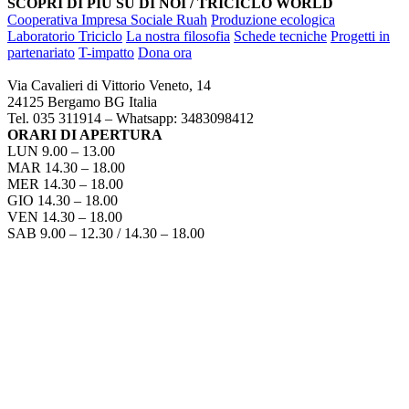
SCOPRI DI PIÙ SU DI NOI / TRICICLO WORLD
Cooperativa Impresa Sociale Ruah
Produzione ecologica
Laboratorio Triciclo
La nostra filosofia
Schede tecniche
Progetti in
partenariato
T-impatto
Dona ora
TRICICLO BERGAMO
Via Cavalieri di Vittorio Veneto, 14
24125 Bergamo BG Italia
Tel. 035 311914 – Whatsapp: 3483098412
ORARI DI APERTURA
LUN 9.00 – 13.00
MAR 14.30 – 18.00
MER 14.30 – 18.00
GIO 14.30 – 18.00
VEN 14.30 – 18.00
SAB 9.00 – 12.30 / 14.30 – 18.00
COME RAGGIUNGERCI