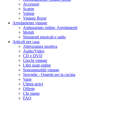
Accessori
Scarpe
Valigie
Vintage Borse
Arredamento vintage
Antiquariato online: Arredamenti
Mobili
Strumenti musicali e radio
Articoli per casa
Attrezzatura sportiva
Audio/Video
CD e DVD
Giochi vintage
Libri usati online
Soprammobili vintage
Stoviglie - Oggetti per la cucina
Varie
Ultimi arrivi
Offerte
Chi siamo
FAQ
Scarpe Moncler Trailgrip Apres