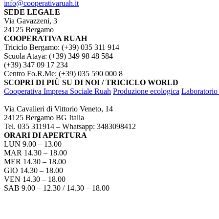
info@cooperativaruah.it
SEDE LEGALE
Via Gavazzeni, 3
24125 Bergamo
COOPERATIVA RUAH
Triciclo Bergamo: (+39) 035 311 914
Scuola Ataya: (+39) 349 98 48 584
(+39) 347 09 17 234
Centro Fo.R.Me: (+39) 035 590 000 8
SCOPRI DI PIÙ SU DI NOI / TRICICLO WORLD
Cooperativa Impresa Sociale Ruah
Produzione ecologica
Laboratorio 
TRICICLO BERGAMO
Via Cavalieri di Vittorio Veneto, 14
24125 Bergamo BG Italia
Tel. 035 311914 – Whatsapp: 3483098412
ORARI DI APERTURA
LUN 9.00 – 13.00
MAR 14.30 – 18.00
MER 14.30 – 18.00
GIO 14.30 – 18.00
VEN 14.30 – 18.00
SAB 9.00 – 12.30 / 14.30 – 18.00
COME RAGGIUNGERCI