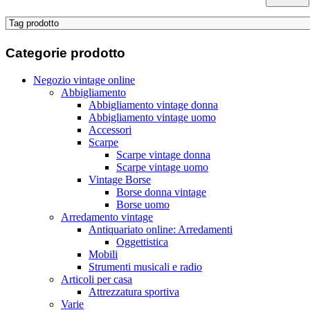
Categorie
prodotto
Negozio vintage online
Abbigliamento
Abbigliamento vintage donna
Abbigliamento vintage uomo
Accessori
Scarpe
Scarpe vintage donna
Scarpe vintage uomo
Vintage Borse
Borse donna vintage
Borse uomo
Arredamento vintage
Antiquariato online: Arredamenti
Oggettistica
Mobili
Strumenti musicali e radio
Articoli per casa
Attrezzatura sportiva
Varie