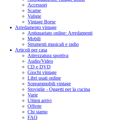
Accessori
Scarpe
Valigie
Vintage Borse
Arredamento vintage
Antiquariato online: Arredamenti
Mobili
Strumenti musicali e radio
Articoli per casa
Attrezzatura sportiva
Audio/Video
CD e DVD
Giochi vintage
Libri usati online
Soprammobili vintage
Stoviglie - Oggetti per la cucina
Varie
Ultimi arrivi
Offerte
Chi siamo
FAQ
Traslochi e sgomberi