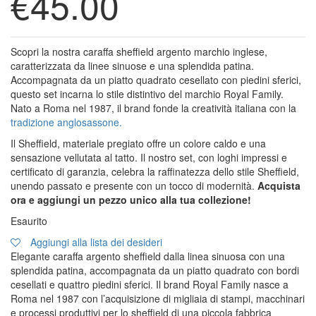
€
45.00
Scopri la nostra caraffa sheffield argento marchio inglese,
caratterizzata da linee sinuose e una splendida patina.
Accompagnata da un piatto quadrato cesellato con piedini sferici,
questo set incarna lo stile distintivo del marchio Royal Family.
Nato a Roma nel 1987, il brand fonde la creatività italiana con la
tradizione anglosassone.
Il Sheffield, materiale pregiato offre un colore caldo e una
sensazione vellutata al tatto. Il nostro set, con loghi impressi e
certificato di garanzia, celebra la raffinatezza dello stile Sheffield,
unendo passato e presente con un tocco di modernità.
Acquista
ora e aggiungi un pezzo unico alla tua collezione!
Esaurito
Aggiungi alla lista dei desideri
Elegante caraffa argento sheffield dalla linea sinuosa con una
splendida patina, accompagnata da un piatto quadrato con bordi
cesellati e quattro piedini sferici. Il brand Royal Family nasce a
Roma nel 1987 con l’acquisizione di migliaia di stampi, macchinari
e processi produttivi per lo sheffield di una piccola fabbrica