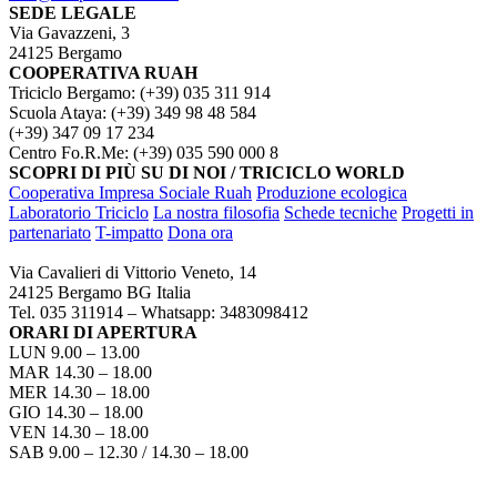
SEDE LEGALE
Via Gavazzeni, 3
24125 Bergamo
COOPERATIVA RUAH
Triciclo Bergamo: (+39) 035 311 914
Scuola Ataya: (+39) 349 98 48 584
(+39) 347 09 17 234
Centro Fo.R.Me: (+39) 035 590 000 8
SCOPRI DI PIÙ SU DI NOI / TRICICLO WORLD
Cooperativa Impresa Sociale Ruah
Produzione ecologica
Laboratorio Triciclo
La nostra filosofia
Schede tecniche
Progetti in
partenariato
T-impatto
Dona ora
TRICICLO BERGAMO
Via Cavalieri di Vittorio Veneto, 14
24125 Bergamo BG Italia
Tel. 035 311914 – Whatsapp: 3483098412
ORARI DI APERTURA
LUN 9.00 – 13.00
MAR 14.30 – 18.00
MER 14.30 – 18.00
GIO 14.30 – 18.00
VEN 14.30 – 18.00
SAB 9.00 – 12.30 / 14.30 – 18.00
COME RAGGIUNGERCI