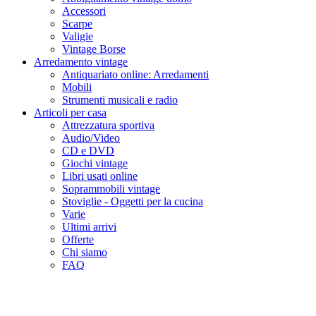
Accessori
Scarpe
Valigie
Vintage Borse
Arredamento vintage
Antiquariato online: Arredamenti
Mobili
Strumenti musicali e radio
Articoli per casa
Attrezzatura sportiva
Audio/Video
CD e DVD
Giochi vintage
Libri usati online
Soprammobili vintage
Stoviglie - Oggetti per la cucina
Varie
Ultimi arrivi
Offerte
Chi siamo
FAQ
Collezioni private bergamasche vol
LIX-L