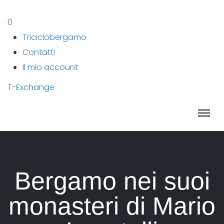
0
Triciclobergamo
Contatti
Il mio account
T-Exchange
Bergamo nei suoi
monasteri di Mario