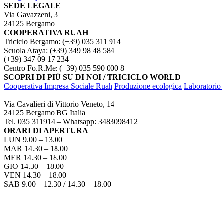
SEDE LEGALE
Via Gavazzeni, 3
24125 Bergamo
COOPERATIVA RUAH
Triciclo Bergamo: (+39) 035 311 914
Scuola Ataya: (+39) 349 98 48 584
(+39) 347 09 17 234
Centro Fo.R.Me: (+39) 035 590 000 8
SCOPRI DI PIÙ SU DI NOI / TRICICLO WORLD
Cooperativa Impresa Sociale Ruah
Produzione ecologica
Laboratorio 
TRICICLO BERGAMO
Via Cavalieri di Vittorio Veneto, 14
24125 Bergamo BG Italia
Tel. 035 311914 – Whatsapp: 3483098412
ORARI DI APERTURA
LUN 9.00 – 13.00
MAR 14.30 – 18.00
MER 14.30 – 18.00
GIO 14.30 – 18.00
VEN 14.30 – 18.00
SAB 9.00 – 12.30 / 14.30 – 18.00
COME RAGGIUNGERCI