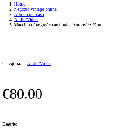
Home
Negozio vintage online
Articoli per casa
Audio/Video
Macchina fotografica analogica Autoreflex Kon
Categoria:
Audio/Video
€
80.00
Esaurito