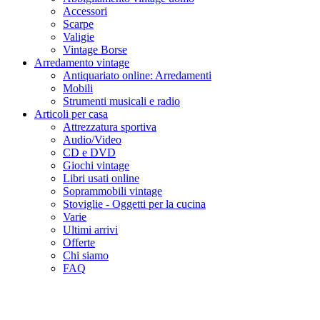
Accessori
Scarpe
Valigie
Vintage Borse
Arredamento vintage
Antiquariato online: Arredamenti
Mobili
Strumenti musicali e radio
Articoli per casa
Attrezzatura sportiva
Audio/Video
CD e DVD
Giochi vintage
Libri usati online
Soprammobili vintage
Stoviglie - Oggetti per la cucina
Varie
Ultimi arrivi
Offerte
Chi siamo
FAQ
Macchina fotografica analogica Autor