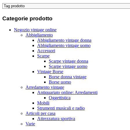
Categorie
prodotto
Negozio vintage online
Abbigliamento
Abbigliamento vintage donna
Abbigliamento vintage uomo
Accessori
Scarpe
Scarpe vintage donna
Scarpe vintage uomo
Vintage Borse
Borse donna vintage
Borse uomo
Arredamento vintage
Antiquariato online: Arredamenti
Oggettistica
Mobili
Strumenti musicali e radio
Articoli per casa
Attrezzatura sportiva
Varie