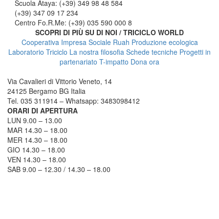
Scuola Ataya: (+39) 349 98 48 584
(+39) 347 09 17 234
Centro Fo.R.Me: (+39) 035 590 000 8
SCOPRI DI PIÙ SU DI NOI / TRICICLO WORLD
Cooperativa Impresa Sociale Ruah
Produzione ecologica
Laboratorio Triciclo
La nostra filosofia
Schede tecniche
Progetti in
partenariato
T-impatto
Dona ora
TRICICLO BERGAMO
Via Cavalieri di Vittorio Veneto, 14
24125 Bergamo BG Italia
Tel. 035 311914 – Whatsapp: 3483098412
ORARI DI APERTURA
LUN 9.00 – 13.00
MAR 14.30 – 18.00
MER 14.30 – 18.00
GIO 14.30 – 18.00
VEN 14.30 – 18.00
SAB 9.00 – 12.30 / 14.30 – 18.00
COME RAGGIUNGERCI