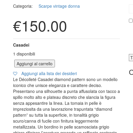
Categoria:
Scarpe vintage donna
€
150.00
Casadei
1 disponibili
Aggiungi al carrello
Scarpe Casadei quantità
C
Aggiungi alla lista dei desideri
Le Décolleté Casadei diamond pattern sono un modello
iconico che unisce eleganza e carattere deciso.
Presentano una silhouette a punta affusolata con tacco a
spillo molto alto e plateau discreto che slancia la figura
senza appesantire la linea. La tomaia in pelle è
impreziosita da una lavorazione trapuntata “diamond
pattern” su tutta la superficie, in tonalità grigio
scuro/canna di fucile con finitura leggermente
metallizzata. Un bordino in pelle scamosciata grigio
chiaro rifinisce l’apertura creando un raffinato contrasto,