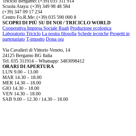
Triciclo Bergamo: (+39) 035 311 914
Scuola Ataya: (+39) 349 98 48 584
(+39) 347 09 17 234
Centro Fo.R.Me: (+39) 035 590 000 8
SCOPRI DI PIÙ SU DI NOI / TRICICLO WORLD
Cooperativa Impresa Sociale Ruah
Produzione ecologica
Laboratorio Triciclo
La nostra filosofia
Schede tecniche
Progetti in
partenariato
T-impatto
Dona ora
TRICICLO BERGAMO
Via Cavalieri di Vittorio Veneto, 14
24125 Bergamo BG Italia
Tel. 035 311914 – Whatsapp: 3483098412
ORARI DI APERTURA
LUN 9.00 – 13.00
MAR 14.30 – 18.00
MER 14.30 – 18.00
GIO 14.30 – 18.00
VEN 14.30 – 18.00
SAB 9.00 – 12.30 / 14.30 – 18.00
COME RAGGIUNGERCI