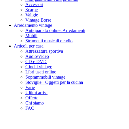
Accessori
Scarpe
Valigie
Vintage Borse
Arredamento vintage
Antiquariato online: Arredamenti
Mobili
Strumenti musicali e radio
Articoli per casa
Attrezzatura sportiva
Audio/Video
CD e DVD
Giochi vintage
Libri usati online
Soprammobili vintage
Stoviglie - Oggetti per la cucina
Varie
Ultimi arrivi
Offerte
Chi siamo
FAQ
Giubbino Moncler