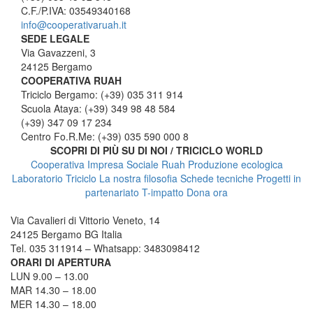
C.F./P.IVA: 03549340168
info@cooperativaruah.it
SEDE LEGALE
Via Gavazzeni, 3
24125 Bergamo
COOPERATIVA RUAH
Triciclo Bergamo: (+39) 035 311 914
Scuola Ataya: (+39) 349 98 48 584
(+39) 347 09 17 234
Centro Fo.R.Me: (+39) 035 590 000 8
SCOPRI DI PIÙ SU DI NOI / TRICICLO WORLD
Cooperativa Impresa Sociale Ruah
Produzione ecologica
Laboratorio Triciclo
La nostra filosofia
Schede tecniche
Progetti in
partenariato
T-impatto
Dona ora
TRICICLO BERGAMO
Via Cavalieri di Vittorio Veneto, 14
24125 Bergamo BG Italia
Tel. 035 311914 – Whatsapp: 3483098412
ORARI DI APERTURA
LUN 9.00 – 13.00
MAR 14.30 – 18.00
MER 14.30 – 18.00