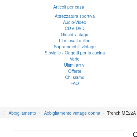
Articoli per casa
Attrezzatura sportiva
Audio/Video
CD e DVD
Giochi vintage
Libri usati online
Soprammobili vintage
Stoviglie - Oggetti per la cucina
Varie
Ultimi arrivi
Offerte
Chi siamo
FAQ
22A stagione da donna, Ha
e
Abbigliamento
Abbigliamento vintage donna
Trench ME22A s
C