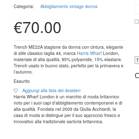
Categoria:
Abbigliamento vintage donna
€
70.00
Trench ME22A stagione da donna con cintura, elegante
di stile classico taglia 44, marca
Harris Wharf
London,
materiale di alta qualità, 85% polyamide, 15% elastane.
Trench usato in buono stato, perfetto per la primavera e
l’autunno.
C
Esaurito
Aggiungi alla lista dei desideri
Harris Wharf London è un marchio di moda britannico
noto per i suoi capi d'abbigliamento contemporanei e di
alta qualità. Fondata nel 2009 da Giulia Acchiardi, la
casa di moda si distingue per il suo approccio fresco e
innovativo alla tradizionale sartoria britannica.