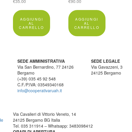
€
35.00
€
90.00
AGGIUNGI
AGGIUNGI
AL
AL
CARRELLO
CARRELLO
SEDE AMMINISTRATIVA
SEDE LEGALE
Via San Bernardino, 77 24126
Via Gavazzeni, 3
Bergamo
24125 Bergamo
(+39) 035 45 92 548
C.F./P.IVA: 03549340168
info@cooperativaruah.it
TRICICLO BERGAMO
C
Via Cavalieri di Vittorio Veneto, 14
de
24125 Bergamo BG Italia
Tel. 035 311914 – Whatsapp: 3483098412
ORARI DI APERTURA