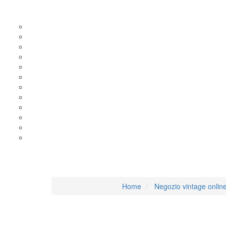
Trench ME
Home
Negozio vintage onlin