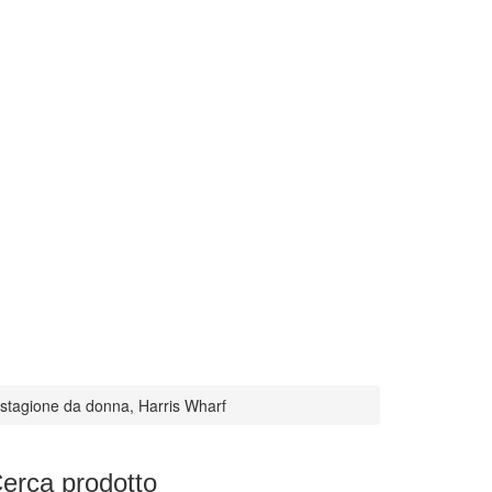
rris Wharf
tagione da donna, Harris Wharf
erca
prodotto