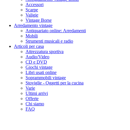
Accessori
Scarpe
Valigie
Vintage Borse
Arredamento vintage
Antiquariato online: Arredamenti
Mobili
Strumenti musicali e radio
Articoli per casa
Attrezzatura sportiva
Audio/Video
CD e DVD
Giochi vintage
Libri usati online
Soprammobili vintage
Stoviglie - Oggetti per la cucina
Varie
Ultimi arrivi
Offerte
Chi siamo
FAQ
Camicia Henry Cottons