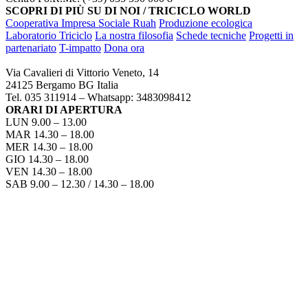
SCOPRI DI PIÙ SU DI NOI / TRICICLO WORLD
Cooperativa Impresa Sociale Ruah
Produzione ecologica
Laboratorio Triciclo
La nostra filosofia
Schede tecniche
Progetti in
partenariato
T-impatto
Dona ora
TRICICLO BERGAMO
Via Cavalieri di Vittorio Veneto, 14
24125 Bergamo BG Italia
Tel. 035 311914 – Whatsapp: 3483098412
ORARI DI APERTURA
LUN 9.00 – 13.00
MAR 14.30 – 18.00
MER 14.30 – 18.00
GIO 14.30 – 18.00
VEN 14.30 – 18.00
SAB 9.00 – 12.30 / 14.30 – 18.00
COME RAGGIUNGERCI