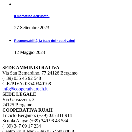
Il mercatino dell’usato
27 Settembre 2023
Responsabilità, la base dei nostri valori
12 Maggio 2023
SEDE AMMINISTRATIVA
Via San Bernardino, 77 24126 Bergamo
(+39) 035 45 92 548
C.F./P.IVA: 03549340168
info@cooperativaruah.it
SEDE LEGALE
Via Gavazzeni, 3
24125 Bergamo
COOPERATIVA RUAH
Triciclo Bergamo: (+39) 035 311 914
Scuola Ataya: (+39) 349 98 48 584
(+39) 347 09 17 234
Centro Fo.R.Me: (+39) 035 590 000 8