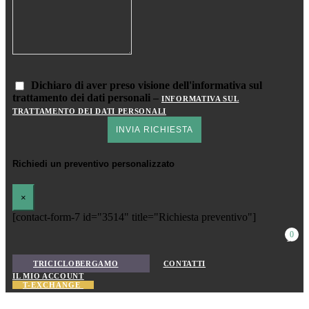
Dichiaro di aver preso visione dell'informativa sul
trattamento dei dati personali –
INFORMATIVA SUL
TRATTAMENTO DEI DATI PERSONALI
Richiedi un preventivo personalizzato
×
[contact-form-7 id="3514" title="Richiesta preventivo"]
0
TRICICLOBERGAMO
CONTATTI
IL MIO ACCOUNT
T-EXCHANGE