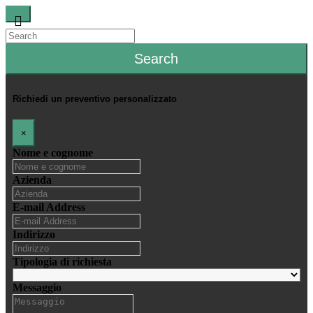
Search
Richiedi un preventivo personalizzato
×
Nome e cognome
Azienda
E-mail Address
Indirizzo
Tipologia di richiesta
Messaggio