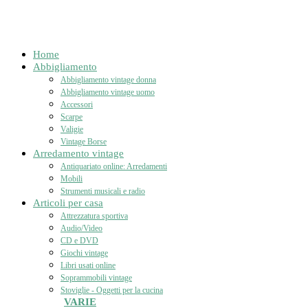
Home
Abbigliamento
Abbigliamento vintage donna
Abbigliamento vintage uomo
Accessori
Scarpe
Valigie
Vintage Borse
Arredamento vintage
Antiquariato online: Arredamenti
Mobili
Strumenti musicali e radio
Articoli per casa
Attrezzatura sportiva
Audio/Video
CD e DVD
Giochi vintage
Libri usati online
Soprammobili vintage
Stoviglie - Oggetti per la cucina
VARIE