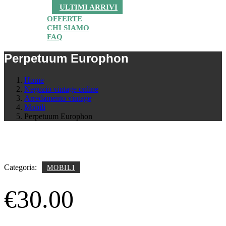
ULTIMI ARRIVI
OFFERTE
CHI SIAMO
FAQ
Perpetuum Europhon
Home
Negozio vintage online
Arredamento vintage
Mobili
Perpetuum Europhon
Categoria:
MOBILI
€
30.00