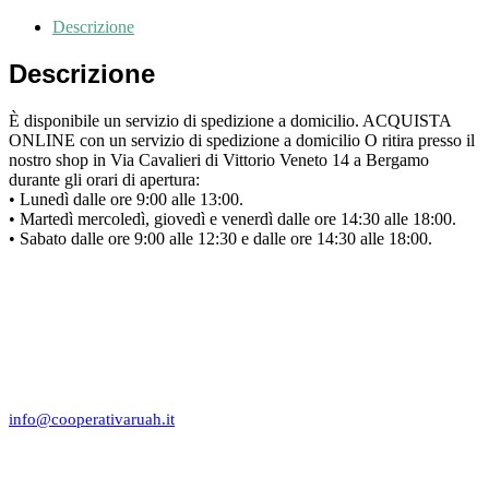
Descrizione
Descrizione
È disponibile un servizio di spedizione a domicilio. ACQUISTA
ONLINE con un servizio di spedizione a domicilio O ritira presso il
nostro shop in Via Cavalieri di Vittorio Veneto 14 a Bergamo
durante gli orari di apertura:
• Lunedì dalle ore 9:00 alle 13:00.
• Martedì mercoledì, giovedì e venerdì dalle ore 14:30 alle 18:00.
• Sabato dalle ore 9:00 alle 12:30 e dalle ore 14:30 alle 18:00.
SEDE AMMINISTRATIVA
Via San Bernardino, 77 24126 Bergamo
(+39) 035 45 92 548
C.F./P.IVA: 03549340168
info@cooperativaruah.it
SEDE LEGALE
Via Gavazzeni, 3
24125 Bergamo