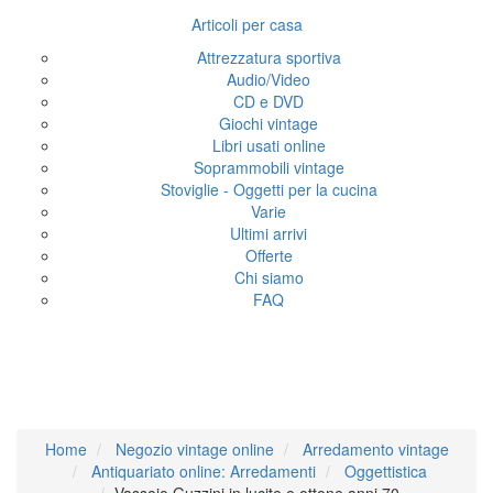
Articoli per casa
Attrezzatura sportiva
Audio/Video
CD e DVD
Giochi vintage
Libri usati online
Soprammobili vintage
Stoviglie - Oggetti per la cucina
Varie
Ultimi arrivi
Offerte
Chi siamo
FAQ
Vassoio Guzzini in lucite e
ottone anni 70
Home
Negozio vintage online
Arredamento vintage
Antiquariato online: Arredamenti
Oggettistica