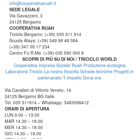
info@cooperativaruah.it
SEDE LEGALE
Via Gavazzeni, 3
24125 Bergamo
COOPERATIVA RUAH
Triciclo Bergamo: (+39) 035 311 914
Scuola Ataya: (+39) 349 98 48 584
(+39) 347 09 17 234
Centro Fo.R.Me: (+39) 035 590 000 8
SCOPRI DI PIÙ SU DI NOI / TRICICLO WORLD
Cooperativa Impresa Sociale Ruah
Produzione ecologica
Laboratorio Triciclo
La nostra filosofia
Schede tecniche
Progetti in
partenariato
T-impatto
Dona ora
TRICICLO BERGAMO
Via Cavalieri di Vittorio Veneto, 14
24125 Bergamo BG Italia
Tel. 035 311914 – Whatsapp: 3483098412
ORARI DI APERTURA
LUN 9.00 – 13.00
MAR 14.30 – 18.00
MER 14.30 – 18.00
GIO 14.30 – 18.00