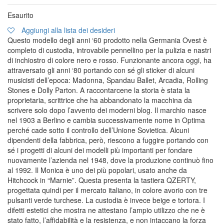
Esaurito
Aggiungi alla lista dei desideri
Questo modello degli anni ‘60 prodotto nella Germania Ovest è
completo di custodia, introvabile pennellino per la pulizia e nastri
di inchiostro di colore nero e rosso. Funzionante ancora oggi, ha
attraversato gli anni ‘80 portando con sé gli sticker di alcuni
musicisti dell’epoca: Madonna, Spandau Ballet, Arcadia, Rolling
Stones e Dolly Parton. A raccontarcene la storia è stata la
proprietaria, scrittrice che ha abbandonato la macchina da
scrivere solo dopo l’avvento dei moderni blog. Il marchio nasce
nel 1903 a Berlino e cambia successivamente nome in Optima
perché cade sotto il controllo dell’Unione Sovietica. Alcuni
dipendenti della fabbrica, però, riescono a fuggire portando con
sé i progetti di alcuni dei modelli più importanti per fondare
nuovamente l’azienda nel 1948, dove la produzione continuò fino
al 1992. Il Monica è uno dei più popolari, usato anche da
Hitchcock in “Marnie”. Questa presenta la tastiera QZERTY,
progettata quindi per il mercato italiano, in colore avorio con tre
pulsanti verde turchese. La custodia è invece beige e tortora. I
difetti estetici che mostra ne attestano l’ampio utilizzo che ne è
stato fatto, l’affidabilità e la resistenza, e non intaccano la forza