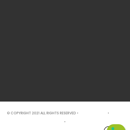
© COPYRIGHT 2021 ALL RIGHTS RESERVED •
PRIVACY POLICY
•
COOKIE
POLICY
•
TEKNET