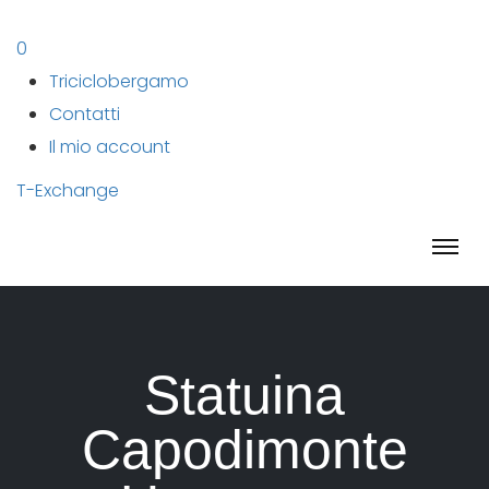
0
Triciclobergamo
Contatti
Il mio account
T-Exchange
Statuina
Capodimonte