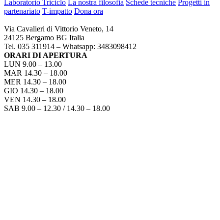
Laboratorio Triciclo
La nostra filosofia
Schede tecniche
Progetti in
partenariato
T-impatto
Dona ora
TRICICLO BERGAMO
Via Cavalieri di Vittorio Veneto, 14
24125 Bergamo BG Italia
Tel. 035 311914 – Whatsapp: 3483098412
ORARI DI APERTURA
LUN 9.00 – 13.00
MAR 14.30 – 18.00
MER 14.30 – 18.00
GIO 14.30 – 18.00
VEN 14.30 – 18.00
SAB 9.00 – 12.30 / 14.30 – 18.00
COME RAGGIUNGERCI