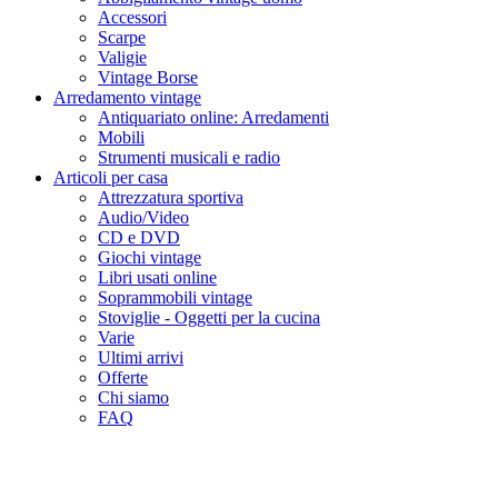
Accessori
Scarpe
Valigie
Vintage Borse
Arredamento vintage
Antiquariato online: Arredamenti
Mobili
Strumenti musicali e radio
Articoli per casa
Attrezzatura sportiva
Audio/Video
CD e DVD
Giochi vintage
Libri usati online
Soprammobili vintage
Stoviglie - Oggetti per la cucina
Varie
Ultimi arrivi
Offerte
Chi siamo
FAQ
Bongo grande con pelle