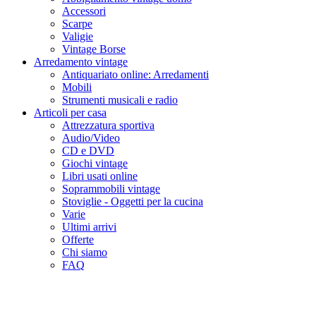
Accessori
Scarpe
Valigie
Vintage Borse
Arredamento vintage
Antiquariato online: Arredamenti
Mobili
Strumenti musicali e radio
Articoli per casa
Attrezzatura sportiva
Audio/Video
CD e DVD
Giochi vintage
Libri usati online
Soprammobili vintage
Stoviglie - Oggetti per la cucina
Varie
Ultimi arrivi
Offerte
Chi siamo
FAQ
Abbigliamento vintage