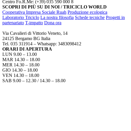
Centro Fo.R.Me: (+39) 035 590 000 8
SCOPRI DI PIÙ SU DI NOI / TRICICLO WORLD
Cooperativa Impresa Sociale Ruah
Produzione ecologica
Laboratorio Triciclo
La nostra filosofia
Schede tecniche
Progetti in
partenariato
T-impatto
Dona ora
TRICICLO BERGAMO
Via Cavalieri di Vittorio Veneto, 14
24125 Bergamo BG Italia
Tel. 035 311914 – Whatsapp: 3483098412
ORARI DI APERTURA
LUN 9.00 – 13.00
MAR 14.30 – 18.00
MER 14.30 – 18.00
GIO 14.30 – 18.00
VEN 14.30 – 18.00
SAB 9.00 – 12.30 / 14.30 – 18.00
COME RAGGIUNGERCI