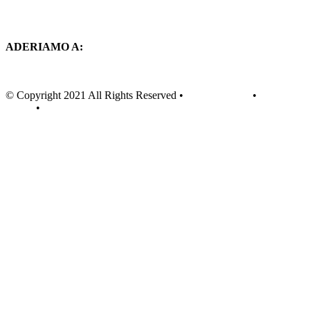
ADERIAMO A:
© Copyright 2021 All Rights Reserved •
Privacy Policy
•
Cookie
Policy
•
Teknet